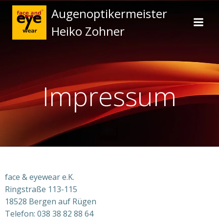
Zum
Augenoptikermeister
Inhalt
Heiko Zohner
springen
Impressum
face & eyewear e.K.
Ringstraße 113-115
18528 Bergen auf Rügen
Telefon: 038 38 82 88 64